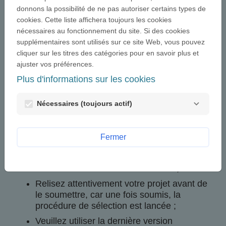
Bienvenue sur notre page de soumission des
donnons la possibilité de ne pas autoriser certains types de
projets. Nous vous invitons à lire les points ci-
cookies. Cette liste affichera toujours les cookies
dessous avant de commencer la présentation de
nécessaires au fonctionnement du site. Si des cookies
votre projet :
supplémentaires sont utilisés sur ce site Web, vous pouvez
Ce site a pour objectif d'optimiser le
cliquer sur les titres des catégories pour en savoir plus et
processus de sélection en vous guidant
ajuster vos préférences.
dans la description de votre projet au
Plus d'informations sur les cookies
travers d'une série de formulaires pré-
formatés ;
Nécessaires (toujours actif)
Chaque formulaire inclut une aide pour
vous permettre de décrire au mieux votre
projet ;
Fermer
Vous pouvez sauvegarder votre projet et
décider de le retravailler à votre meilleure
convenance avant de le soumettre ;
Relisez attentivement votre projet avant de
le soumettre, car une fois soumis, la
procédure de sélection est lancée ;
Veuillez utiliser la dernière version