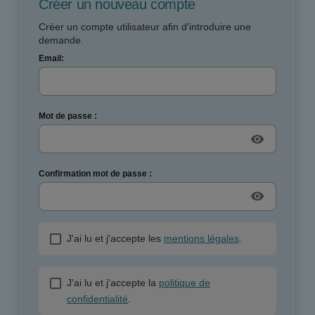
Créer un nouveau compte
Créer un compte utilisateur afin d'introduire une
demande.
Email:
Mot de passe :
visibility
Confirmation mot de passe :
visibility
J'ai lu et j'accepte les
mentions légales
.
J'ai lu et j'accepte la
politique de
confidentialité
.