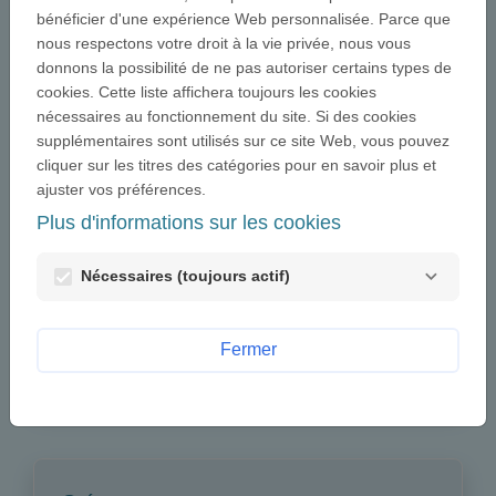
bénéficier d'une expérience Web personnalisée. Parce que
Se connecter
nous respectons votre droit à la vie privée, nous vous
Si vous avez déjà un compte utilisateur Œuvre
donnons la possibilité de ne pas autoriser certains types de
Nationale, entrez votre adresse email et votre mot de
cookies. Cette liste affichera toujours les cookies
passe ci-dessous.
nécessaires au fonctionnement du site. Si des cookies
Email:
supplémentaires sont utilisés sur ce site Web, vous pouvez
cliquer sur les titres des catégories pour en savoir plus et
ajuster vos préférences.
Plus d'informations sur les cookies
Mot de passe :
visibility
Nécessaires (toujours actif)
Mot de passe perdu ?
Fermer
Se connecter